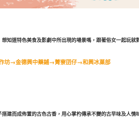
，想知道特色美食及影劇中所出現的場景嗎，跟著俗女一起玩就對
作坊→金德興中藥鋪→菁寮囝仔→和興冰菓部
子搭建而成佈置的古色古香，用心掌杓傳承不變的古早味及人情