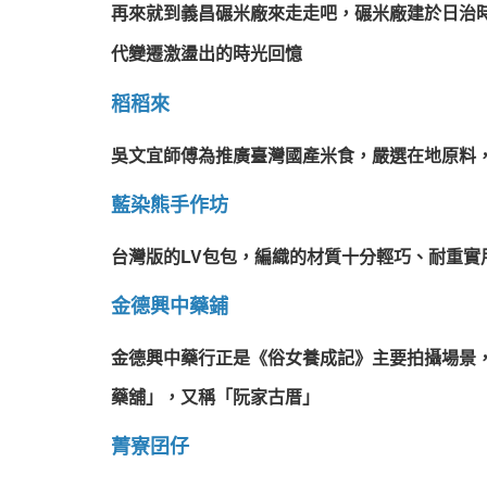
再來就到義昌碾米廠來走走吧，碾米廠建於日治
代變遷激盪出的時光回憶
稻稻來
吳文宜師傅為推廣臺灣國產米食，嚴選在地原料，
藍染熊手作坊
台灣版的LV包包，編織的材質十分輕巧、耐重實
金德興中藥鋪
金德興中藥行正是《俗女養成記》主要拍攝場景
藥舖」，又稱「阮家古厝」
菁寮囝仔