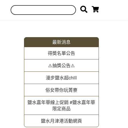
最新消息
得奬名單公告
⚠️抽獎公告⚠️
漫步鹽水超chill
俗女帶你玩菁寮
鹽水嘉年華線上促銷 #鹽水嘉年華
限定商品
鹽水月津港活動網頁