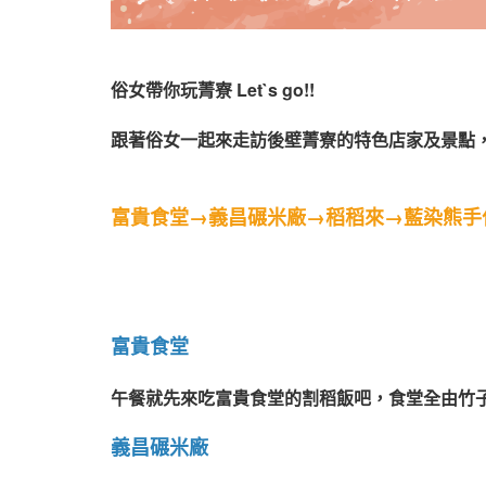
俗女帶你玩菁寮 Let`s go!!
跟著俗女一起來走訪後壁菁寮的特色店家及景點
富貴食堂→義昌碾米廠→稻稻來→藍染熊手
富貴食堂
午餐就先來吃富貴食堂的割稻飯吧，食堂全由竹
義昌碾米廠